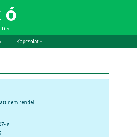
kó
ény
y
Kapcsolat
iatt nem rendel.
07-ig
g