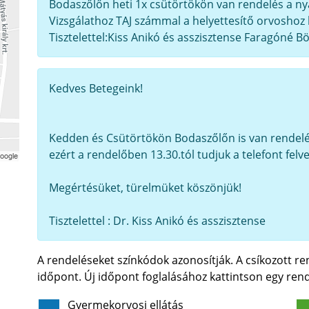
Bodaszőlőn heti 1x csütörtökön van rendelés a nyár
Vizsgálathoz TAJ számmal a helyettesítő orvoshoz 
Tisztelettel:Kiss Anikó és asszisztense Faragóné B
Kedves Betegeink!
Kedden és Csütörtökön Bodaszőlőn is van rendelé
ezért a rendelőben 13.30.tól tudjuk a telefont felve
Megértésüket, türelmüket köszönjük!
Tisztelettel : Dr. Kiss Anikó és asszisztense
A rendeléseket színkódok azonosítják. A csíkozott r
időpont. Új időpont foglalásához kattintson egy rend
Gyermekorvosi ellátás