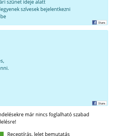
i szünet ideje alatt
legyenek szívesek bejelentkezni
öbe
s,
nni.
endelésekre már nincs foglalható szabad
elésre!
Receptírás, lelet bemutatás